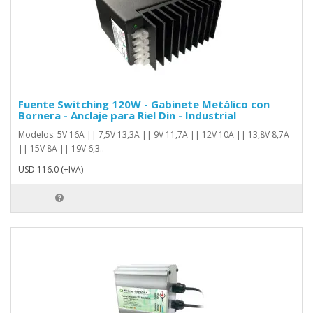
Fuente Switching 120W - Gabinete Metálico con
Bornera - Anclaje para Riel Din - Industrial
Modelos: 5V 16A || 7,5V 13,3A || 9V 11,7A || 12V 10A || 13,8V 8,7A
|| 15V 8A || 19V 6,3..
USD 116.0 (+IVA)