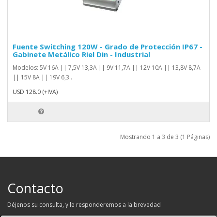
Fuente Switching 120W - Grado de Protección IP67 -
Gabinete Metálico Riel Din - Industrial
Modelos: 5V 16A || 7,5V 13,3A || 9V 11,7A || 12V 10A || 13,8V 8,7A
|| 15V 8A || 19V 6,3..
USD 128.0 (+IVA)
Mostrando 1 a 3 de 3 (1 Páginas)
Contacto
Déjenos su consulta, y le responderemos a la brevedad