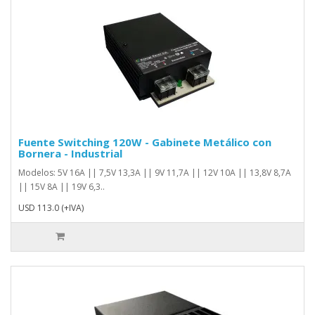
Fuente Switching 120W - Gabinete Metálico con
Bornera - Industrial
Modelos: 5V 16A || 7,5V 13,3A || 9V 11,7A || 12V 10A || 13,8V 8,7A
|| 15V 8A || 19V 6,3..
USD 113.0 (+IVA)