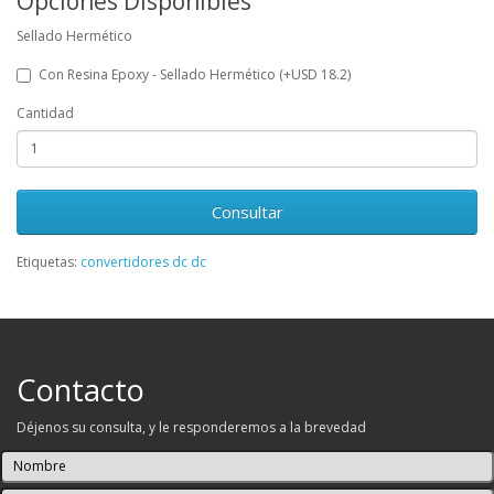
Opciones Disponibles
Sellado Hermético
Con Resina Epoxy - Sellado Hermético (+USD 18.2)
Cantidad
Consultar
Etiquetas:
convertidores dc dc
Contacto
Déjenos su consulta, y le responderemos a la brevedad