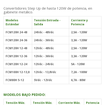
Convertidores Step Up de hasta 120W de potencia, en
gabinete metálico.
Modelos
Tensión Entrada -
Corriente y
Estándar
Salida
Potencia
FCM120H 24-48
24Vdc - 48Vdc
2,5A - 120W
FCM120H
24-36
24Vdc - 36Vdc
3,3A - 120W
FCM120H
12-48
12Vdc - 48Vdc
2,5A - 120W
FCM120H
12-36
12Vdc - 36Vdc
3,3A - 120W
FCM120H
12-24
12Vdc - 24Vdc
5A - 120W
FCM100H
12-13,8
12Vdc - 13,8Vdc
7,2A - 100W
FCM80H
5-12
5Vdc - 12Vdc
6,7A - 80W
MODELOS BAJO PEDIDO:
Tensión Máx.
Tensión Máx.
Corriente Máx.
Potencia