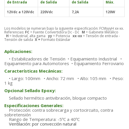
de Entrada
de Salida
de Salida
Máx.
12Vdc a 120Vdc
220Vdc
7,2A
120W
Los modelos se numeran bajo la siguiente especificación: FCMyyyH xx-xx.
Referencias:
FC
= Fuente Convertidora Dc - Dc
M
= Gabinete Metálico
H
= Industrial, alta gama
yy
= Potencia
xx-xx
= Tensión de entrada -
Tensión de salida
X =
Formato Estándar
Aplicaciones:
• Estabilizadores de Tensión • Equipamiento Industrial •
Equipamiento para Automotores • Equipamiento Ferroviario
Características Mecánicas:
• Largo: 100mm • Ancho: 72 mm • Alto: 105 mm • Peso:
1 kg
Opcional Sellado Epoxy:
Sellado hermético antivibración, bloque compacto
Especificaciones Generales:
Protección: contra sobrecarga y cortocircuito, contra
sobretensión
Rango de Temperatura: -5ºC a 40ºC
Ventilación: por convección natural