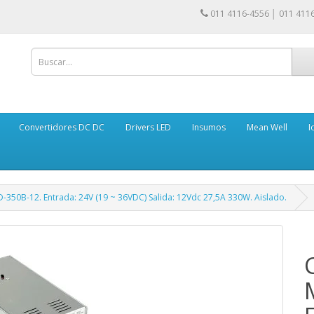
011 4116-4556 │ 011 411
Convertidores DC DC
Drivers LED
Insumos
Mean Well
I
-350B-12. Entrada: 24V (19 ~ 36VDC) Salida: 12Vdc 27,5A 330W. Aislado.