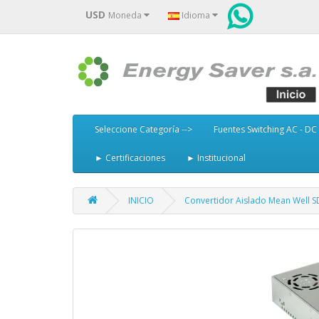
USD
Moneda
Idioma
Seleccione Categoría -->
Fuentes Switching AC - DC
► Certificaciones
► Institucional
INICIO
Convertidor Aislado Mean Well SD