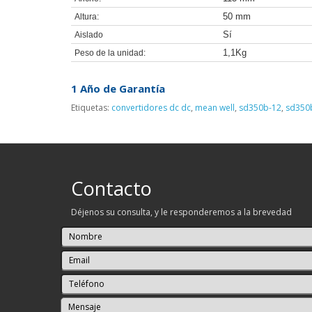
50 mm
Altura:
Sí
Aislado
1,1Kg
Peso de la unidad:
1 Año de Garantía
Etiquetas:
convertidores dc dc
,
mean well
,
sd350b-12
,
sd350
Contacto
Déjenos su consulta, y le responderemos a la brevedad