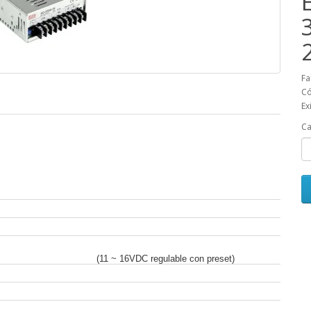
Fa
Có
Ex
Ca
(11 ~ 16VDC regulable con preset)