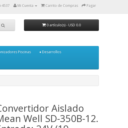
6-4537
Mi Cuenta
Carrito de Compras
Pagar
0 artículo(s) - USD 0.0
onizadores Piscinas
♦ Desarrollos
Convertidor Aislado
Mean Well SD-350B-12.