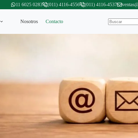
11 6025 0283
(011) 4116-4556
(011) 4116-4537
ventas@
Nosotros
Contacto