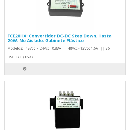
FCE20HX: Convertidor DC-DC Step Down. Hasta
20W. No Aislado. Gabinete Plástico
Modelos: 48Vcc - 24Vcc 0,83A || 48Vcc - 12Vcc 1,6A || 36..
USD 37.0 (+IVA)