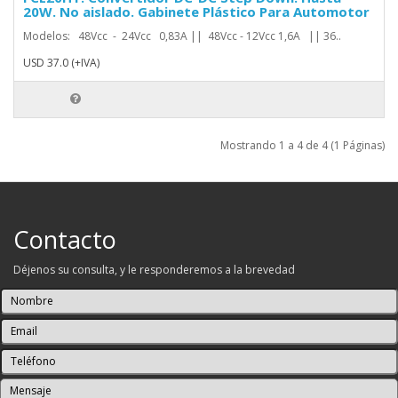
20W. No aislado. Gabinete Plástico Para Automotor
Modelos: 48Vcc - 24Vcc 0,83A || 48Vcc - 12Vcc 1,6A || 36..
USD 37.0 (+IVA)
Mostrando 1 a 4 de 4 (1 Páginas)
Contacto
Déjenos su consulta, y le responderemos a la brevedad