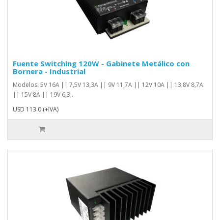
Fuente Switching 120W - Gabinete Metálico con
Bornera - Industrial
Modelos: 5V 16A || 7,5V 13,3A || 9V 11,7A || 12V 10A || 13,8V 8,7A
|| 15V 8A || 19V 6,3..
USD 113.0 (+IVA)