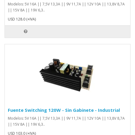
Modelos: 5V 16A || 7,5V 13,3A || 9V 11,7A || 12V 10A || 13,8V 8,7A
|| 15V 8A || 19V 6,3..
USD 128.0 (+IVA)
Fuente Switching 120W - Sin Gabinete - Industrial
Modelos: 5V 16A || 7,5V 13,3A || 9V 11,7A || 12V 10A || 13,8V 8,7A
|| 15V 8A || 19V 6,3..
USD 103.0 (+IVA)