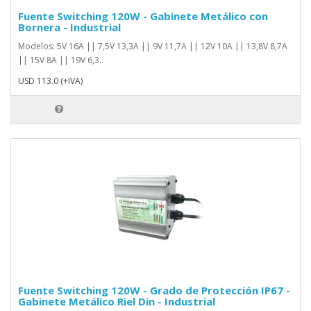
Fuente Switching 120W - Gabinete Metálico con
Bornera - Industrial
Modelos: 5V 16A || 7,5V 13,3A || 9V 11,7A || 12V 10A || 13,8V 8,7A
|| 15V 8A || 19V 6,3..
USD 113.0 (+IVA)
Fuente Switching 120W - Grado de Protección IP67 -
Gabinete Metálico Riel Din - Industrial