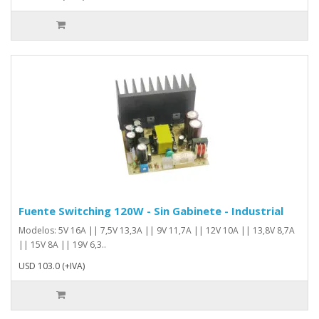
Fuente Switching 120W - Sin Gabinete - Industrial
Modelos: 5V 16A || 7,5V 13,3A || 9V 11,7A || 12V 10A || 13,8V 8,7A
|| 15V 8A || 19V 6,3..
USD 103.0 (+IVA)