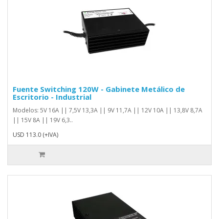
Fuente Switching 120W - Gabinete Metálico de
Escritorio - Industrial
Modelos: 5V 16A || 7,5V 13,3A || 9V 11,7A || 12V 10A || 13,8V 8,7A
|| 15V 8A || 19V 6,3..
USD 113.0 (+IVA)