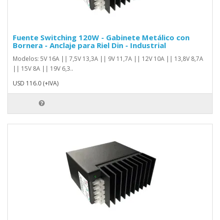
Fuente Switching 120W - Gabinete Metálico con
Bornera - Anclaje para Riel Din - Industrial
Modelos: 5V 16A || 7,5V 13,3A || 9V 11,7A || 12V 10A || 13,8V 8,7A
|| 15V 8A || 19V 6,3..
USD 116.0 (+IVA)