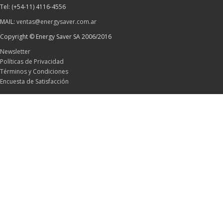
Tel: (+54-11) 4116-4556
MAIL:
ventas@energysaver.com.ar
Copyright © Energy Saver SA 2006/2016
Newsletter
Políticas de Privacidad
Términos y Condiciones
Encuesta de Satisfacción