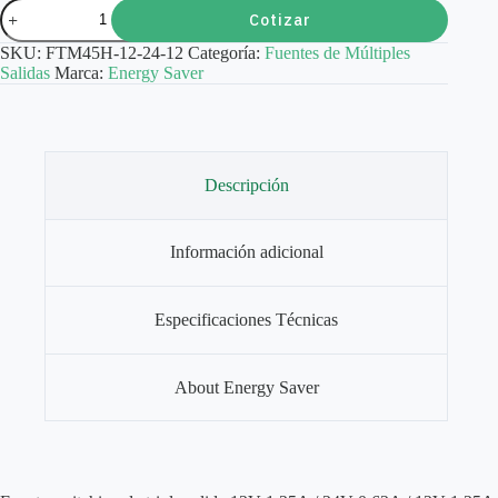
Fuente
Cotizar
Triple
12V
SKU:
FTM45H-12-24-12
Categoría:
Fuentes de Múltiples
1,25A
Salidas
Marca:
Energy Saver
|
24V
0,62A
|
12V
1,25A
Descripción
Gabinete
metalico
|
FTM45H-
Información adicional
12-
24-
12
Especificaciones Técnicas
cantidad
About Energy Saver