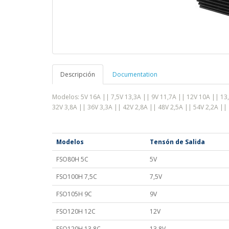
Descripción
Documentation
Modelos: 5V 16A || 7,5V 13,3A || 9V 11,7A || 12V 10A || 13,
32V 3,8A || 36V 3,3A || 42V 2,8A || 48V 2,5A || 54V 2,2A ||
Modelos
Tensón de Salida
FSO80H 5C
5V
FSO100H 7,5C
7,5V
FSO105H 9C
9V
FSO120H 12C
12V
FSO120H 13,8C
13,8V