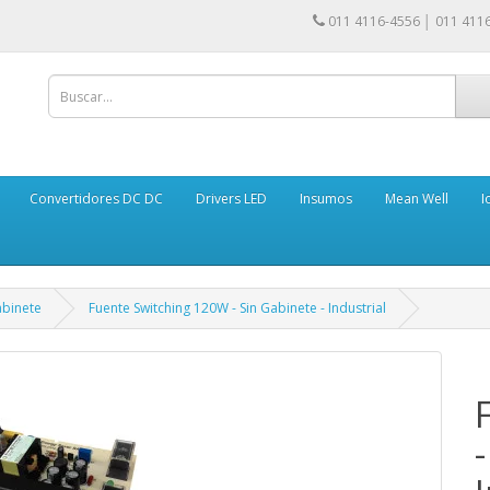
011 4116-4556 │ 011 411
Convertidores DC DC
Drivers LED
Insumos
Mean Well
I
abinete
Fuente Switching 120W - Sin Gabinete - Industrial