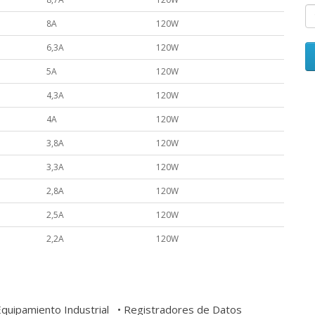
8A
120W
6,3A
120W
5A
120W
4,3A
120W
4A
120W
3,8A
120W
3,3A
120W
2,8A
120W
2,5A
120W
2,2A
120W
• Equipamiento Industrial • Registradores de Datos