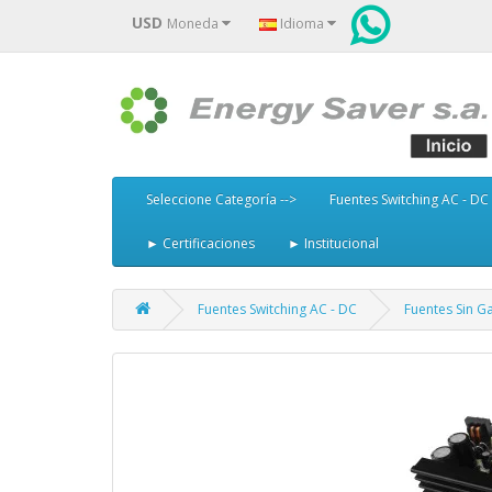
USD
Moneda
Idioma
Seleccione Categoría -->
Fuentes Switching AC - DC
► Certificaciones
► Institucional
Fuentes Switching AC - DC
Fuentes Sin G