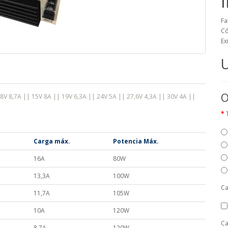
Fa
Có
Ex
U
O
8V 8,7A || 15V 8A || 19V 6,3A || 24V 5A || 27,6V 4,3A || 30V 4A ||
Carga máx.
Potencia Máx.
16A
80W
13,3A
100W
Ca
11,7A
105W
10A
120W
Ca
8,7A
120W