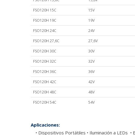
FSO120H 15C
15V
FSO120H 19C
19V
FSO120H 24C
24V
FSO120H 27,6C
27,6V
FSO120H 30C
30V
FSO120H 32C
32V
FSO120H 36C
36V
FSO120H 42C
42V
FSO120H 48C
48V
FSO120H 54C
54V
Aplicaciones:
• Dispositivos Portátiles • Iluminación a LEDs 