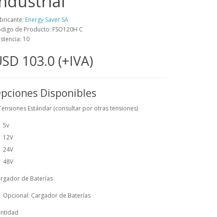
Industrial
bricante:
Energy Saver SA
digo de Producto: FSO120H C
istencia: 10
SD 103.0 (+IVA)
pciones Disponibles
Tensiones Estándar (consultar por otras tensiones)
5v
12V
24V
48V
rgador de Baterías
Opcional: Cargador de Baterías
ntidad