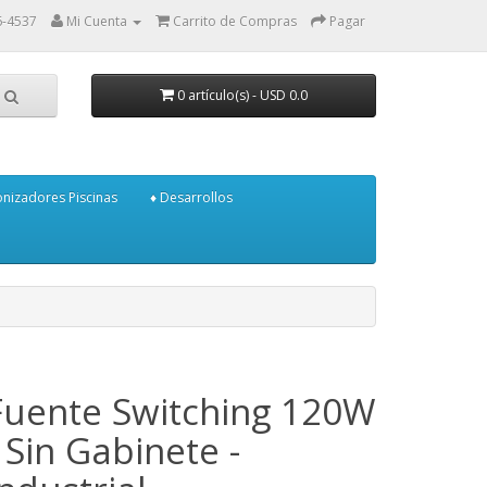
6-4537
Mi Cuenta
Carrito de Compras
Pagar
0 artículo(s) - USD 0.0
onizadores Piscinas
♦ Desarrollos
Fuente Switching 120W
- Sin Gabinete -