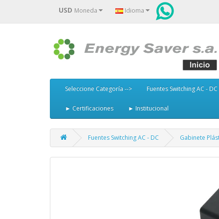
USD
Moneda
Idioma
Seleccione Categoría -->
Fuentes Switching AC - DC
► Certificaciones
► Institucional
Fuentes Switching AC - DC
Gabinete Plás