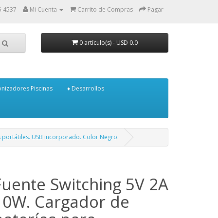
6-4537
Mi Cuenta
Carrito de Compras
Pagar
0 artículo(s) - USD 0.0
onizadores Piscinas
♦ Desarrollos
 portátiles. USB incorporado. Color Negro.
Fuente Switching 5V 2A
10W. Cargador de