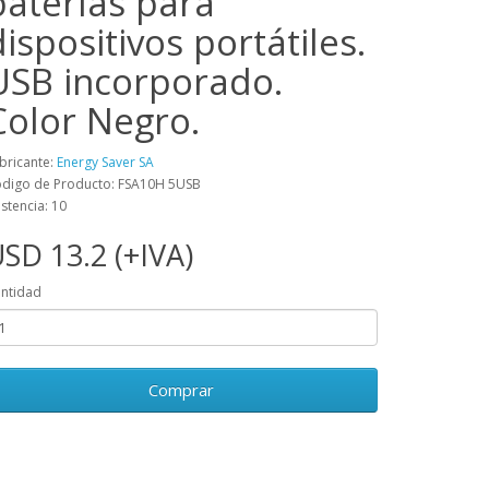
baterías para
dispositivos portátiles.
USB incorporado.
Color Negro.
bricante:
Energy Saver SA
digo de Producto: FSA10H 5USB
istencia: 10
SD 13.2 (+IVA)
ntidad
Comprar