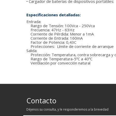
• Cargador de baterías de dispositivos portátiles
Especificaciones detalladas:
Entrada:
Rango de Tensión: 100Vca - 250Vca
Frecuencia: 47Hz - 63Hz
Corriente de Pérdida: Menor a 1mA
Corriente de Entrada: 160mA
Factor de Potencia: 0,43C
Protecciones: Límite de corriente de arranque
Salida:
Protección: Temperatura, contra sobrecarga y co
Rango de Temperatura-5ºC a 40ºC
Ventilación por convección natural
Contacto
Déjenos su consulta, y le responderemos a la brevedad