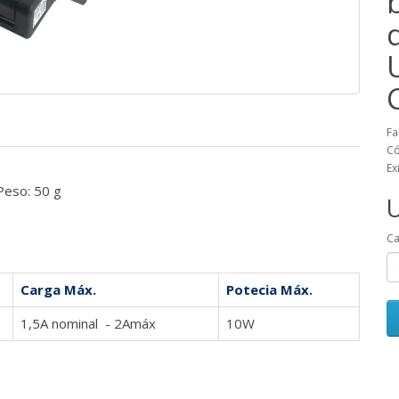
Fa
Có
Ex
Peso: 50 g
U
Ca
Carga Máx.
Potecia Máx.
1,5A nominal - 2Amáx
10W