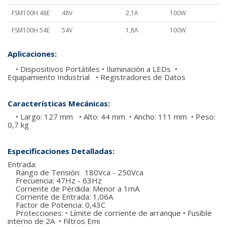
FSM100H 48E
48V
2,1A
100W
FSM100H 54E
54V
1,8A
100W
Aplicaciones:
• Dispositivos Portátiles • Iluminación a LEDs •
Equipamiento Industrial • Registradores de Datos
Características Mecánicas:
• Largo: 127 mm • Alto: 44 mm • Ancho: 111 mm • Peso:
0,7 kg
Especificaciones Detalladas:
Entrada:
Rango de Tensión: 180Vca - 250Vca
Frecuencia: 47Hz - 63Hz
Corriente de Pérdida: Menor a 1mA
Corriente de Entrada: 1,06A
Factor de Potencia: 0,43C
Protecciones: • Límite de corriente de arranque • Fusible
interno de 2A • Filtros Emi