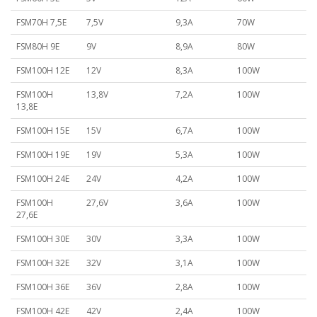
FSM70H 7,5E
7,5V
9,3A
70W
FSM80H 9E
9V
8,9A
80W
FSM100H 12E
12V
8,3A
100W
FSM100H
13,8V
7,2A
100W
13,8E
FSM100H 15E
15V
6,7A
100W
FSM100H 19E
19V
5,3A
100W
FSM100H 24E
24V
4,2A
100W
FSM100H
27,6V
3,6A
100W
27,6E
FSM100H 30E
30V
3,3A
100W
FSM100H 32E
32V
3,1A
100W
FSM100H 36E
36V
2,8A
100W
FSM100H 42E
42V
2,4A
100W