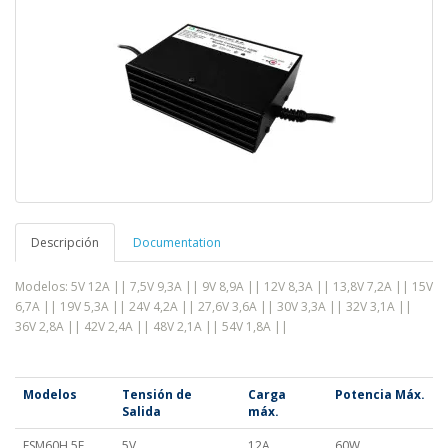
Descripción
Documentation
Modelos: 5V 12A || 7,5V 9,3A || 9V 8,9A || 12V 8,3A || 13,8V 7,2A || 15V
6,7A || 19V 5,3A || 24V 4,2A || 27,6V 3,6A || 30V 3,3A || 32V 3,1A ||
36V 2,8A || 42V 2,4A || 48V 2,1A || 54V 1,8A ||
Modelos
Tensión de
Carga
Potencia Máx.
Salida
máx.
FSM60H 5E
5V
12A
60W