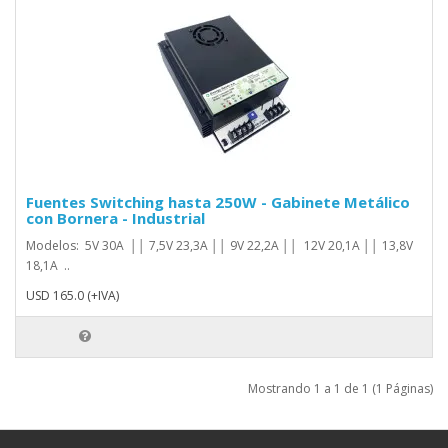
Fuentes Switching hasta 250W - Gabinete Metálico
con Bornera - Industrial
Modelos: 5V 30A ││ 7,5V 23,3A ││ 9V 22,2A ││ 12V 20,1A ││ 13,8V
18,1A ..
USD 165.0 (+IVA)
Mostrando 1 a 1 de 1 (1 Páginas)