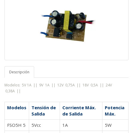
Descripción
Modelos: 5V 1A || 9V 1A
|| 12V 0,75A
|| 18V 0,5A
|| 24V
0,38A
||
Modelos
Tensión de
Corriente Máx.
Potencia
Salida
de Salida
Máx.
FSO5H 5
5Vcc
1A
5W