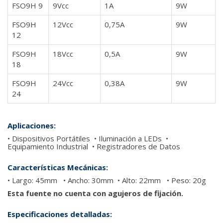
FSO9H 9
9Vcc
1A
9W
FSO9H
12Vcc
0,75A
9W
12
FSO9H
18Vcc
0,5A
9W
18
FSO9H
24Vcc
0,38A
9W
24
Aplicaciones:
• Dispositivos Portátiles • Iluminación a LEDs •
Equipamiento Industrial • Registradores de Datos
Características Mecánicas:
• Largo: 45mm • Ancho: 30mm • Alto: 22mm • Peso: 20g
Esta fuente no cuenta con agujeros de fijación.
Especificaciones detalladas: