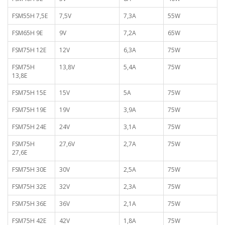
FSM55H 7,5E
7,5V
7,3A
55W
FSM65H 9E
9V
7,2A
65W
FSM75H 12E
12V
6,3A
75W
FSM75H
13,8V
5,4A
75W
13,8E
FSM75H 15E
15V
5A
75W
FSM75H 19E
19V
3,9A
75W
FSM75H 24E
24V
3,1A
75W
FSM75H
27,6V
2,7A
75W
27,6E
FSM75H 30E
30V
2,5A
75W
FSM75H 32E
32V
2,3A
75W
FSM75H 36E
36V
2,1A
75W
FSM75H 42E
42V
1,8A
75W