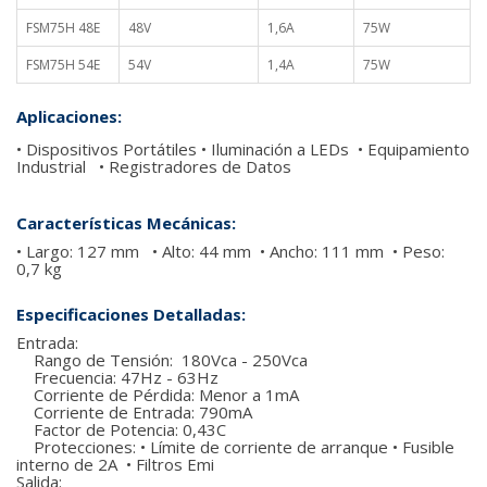
FSM75H 48E
48V
1,6A
75W
FSM75H 54E
54V
1,4A
75W
Aplicaciones:
• Dispositivos Portátiles • Iluminación a LEDs • Equipamiento
Industrial • Registradores de Datos
Características Mecánicas:
• Largo: 127 mm • Alto: 44 mm • Ancho: 111 mm • Peso:
0,7 kg
Especificaciones Detalladas:
Entrada:
Rango de Tensión: 180Vca - 250Vca
Frecuencia: 47Hz - 63Hz
Corriente de Pérdida: Menor a 1mA
Corriente de Entrada: 790mA
Factor de Potencia: 0,43C
Protecciones: • Límite de corriente de arranque • Fusible
interno de 2A • Filtros Emi
Salida: