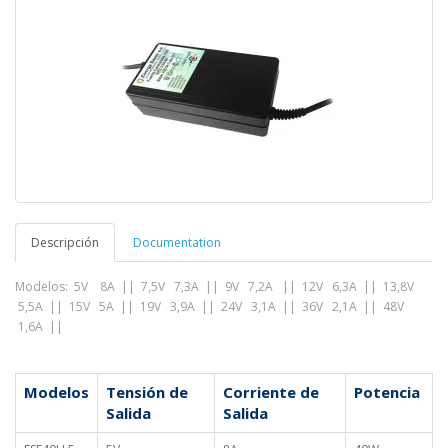
Descripción
Documentation
Modelos: 5V 8A || 7,5V 7,3A
||
9V 7,2A || 12V 6,3A || 13,8V
5,5A || 15V 5A || 19V 3,9A || 24V 3,1A || 36V 2,1A || 48V
1,6A ||
Modelos
Tensión de
Corriente de
Potencia
Salida
Salida