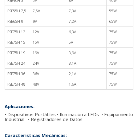
FSE40H 5
5V
8A
40W
FSE55H 7,5
7,5V
7,3A
55W
FSE65H 9
9V
7,2A
65W
FSE75H 12
12V
6,3A
75W
FSE75H 15
15V
5A
75W
FSE75H 19
19V
3,9A
75W
FSE75H 24
24V
3,1A
75W
FSE75H 36
36V
2,1A
75W
FSE75H 48
48V
1,6A
75W
Aplicaciones:
• Dispositivos Portátiles • Iluminación a LEDs • Equipamiento
Industrial • Registradores de Datos
Características Mecánicas: