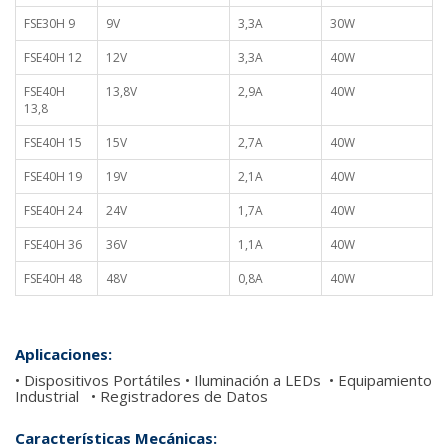
FSE30H 9
9V
3,3A
30W
FSE40H 12
12V
3,3A
40W
FSE40H
13,8V
2,9A
40W
13,8
FSE40H 15
15V
2,7A
40W
FSE40H 19
19V
2,1A
40W
FSE40H 24
24V
1,7A
40W
FSE40H 36
36V
1,1A
40W
FSE40H 48
48V
0,8A
40W
Aplicaciones:
• Dispositivos Portátiles • Iluminación a LEDs • Equipamiento
Industrial • Registradores de Datos
Características Mecánicas: