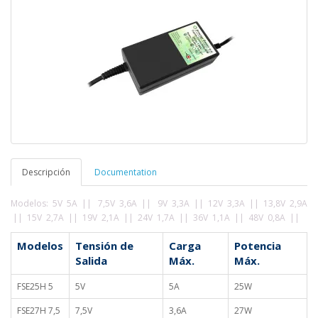
Descripción
Documentation
Modelos: 5V 5A ||
7,5
V 3,6A ||
9V 3,3A || 12V 3,3A || 13,8V 2,9A
|| 15V 2,7A || 19V 2,1A || 24V 1,7A || 36V 1,1A || 48V 0,8A ||
Modelos
Tensión de
Carga
Potencia
Salida
Máx.
Máx.
FSE25H 5
5V
5A
25W
FSE27H 7,5
7,5V
3,6A
27W