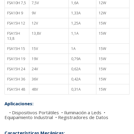
FSA10H 7,5
7,5V
1,6A
12W
FSA10H 9
9V
1,33A
12W
FSA15H 12
12V
1,25A
15W
FSA15H
13,8V
1,1A
15W
13,8
FSA15H 15
15V
1A
15W
FSA15H 19
19V
0,79A
15W
FSA15H 24
24V
0,62A
15W
FSA15H 36
36V
0,42A
15W
FSA15H 48
48V
0,31A
15W
Aplicaciones:
• Dispositivos Portátiles • Iluminación a Leds •
Equipamiento Industrial • Registradores de Datos
Características Mecánicas: