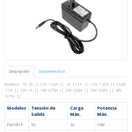
Descripción
Documentation
Modelos: 5V 2A || 7,5V 1,33A || 9V 1,11A
||
12V 1,25A || 13,8V
1,1A || 15V 1A || 19V 0,79A || 24V 0,62A || 36V 0,42A || 48V
0,31A ||
Modelos
Tensión de
Carga
Potencia
Salida
Máx.
Máx.
FSA10H 5
5V
2A
10W