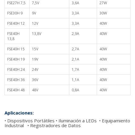
FSE27H 7,5
7,5V
3,6A
27W
FSE30H 9
9V
3,3A
30W
FSE40H 12
12V
3,3A
40W
FSE40H
13,8V
2,9A
40W
13,8
FSE40H 15
15V
2,7A
40W
FSE40H 19
19V
2,1A
40W
FSE40H 24
24V
1,7A
40W
FSE40H 36
36V
1,1A
40W
FSE40H 48
48V
0,8A
40W
Aplicaciones:
• Dispositivos Portátiles • Iluminación a LEDs • Equipamiento
Industrial • Registradores de Datos