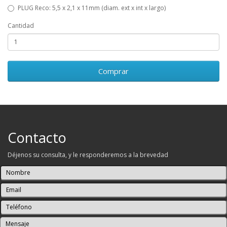
PLUG Reco: 5,5 x 2,1 x 11mm (diam. ext x int x largo)
Cantidad
Comprar
Contacto
Déjenos su consulta, y le responderemos a la brevedad