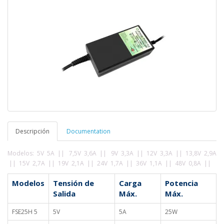
Descripción
Documentation
Modelos: 5V 5A ||
7,5
V 3,6A ||
9V 3,3A || 12V 3,3A || 13,8V 2,9A
|| 15V 2,7A || 19V 2,1A || 24V 1,7A || 36V 1,1A || 48V 0,8A ||
Modelos
Tensión de
Carga
Potencia
Salida
Máx.
Máx.
FSE25H 5
5V
5A
25W