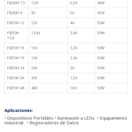
FSE40H 7,5
7,5V
5,5A
40W
FSE40H 9
9V
5A
45W
FSE50H 12
12V
4A
50W
FSE50H
13,8V
3,6A
50W
13,8
FSE50H 15
15V
3,3A
50W
FSE50H 19
19V
2,6A
50W
FSE50H 24
24V
2A
50W
FSE50H 36
36V
1,5A
50W
FSE50H 48
48V
1AA
50W
Aplicaciones:
• Dispositivos Portátiles • Iluminación a LEDs • Equipamiento
Industrial • Registradores de Datos