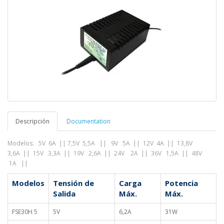
Descripción
Documentation
Modelos: 5V 6A || 7,5V 5,5A
||
9V 5A ||
12V 4A || 13,8V
3,6A || 15V 3,3A || 19V 2,6A || 24V 2A || 36V 1,5A || 48V
1A ||
Modelos
Tensión de
Carga
Potencia
Salida
Máx.
Máx.
FSE30H 5
5V
6,2A
31W