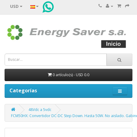
USD
0 artículo(s) - USD 0.0
Categorías
48Vdc a 5vdc
FCM50HX: Convertidor DC-DC Step Down. Hasta 50W. No aislado. Gabinete