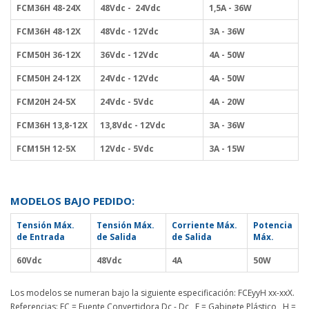
FCM36H 48-24X
48Vdc - 24Vdc
1,5A - 36W
FC
M36H
48-12X
48Vdc - 12Vdc
3A - 36W
FC
M50H
36-12X
36Vdc - 12Vdc
4A - 50W
FC
M50H
24-12X
24Vdc - 12Vdc
4A - 50W
FC
M20H
24-5X
24Vdc - 5Vdc
4A - 20W
FC
M36H
13,8-12X
13,8Vdc - 12Vdc
3A - 36W
FC
M15H
12-5X
12Vdc - 5Vdc
3A - 15W
MODELOS BAJO PEDIDO:
Tensión Máx.
Tensión Máx.
Corriente Máx.
Potencia
de Entrada
de Salida
de Salida
Máx.
60Vdc
48Vdc
4A
50W
Los modelos se numeran bajo la siguiente especificación: FCEyyH xx-xxX.
Referencias: FC = Fuente Convertidora Dc - Dc E = Gabinete Plástico H =