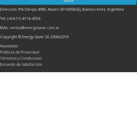
Dirección: Pte Derqui 4985, Munro (B1605BGE), Buenos Aires, Argentina
Tel: (+54-11) 4116-4556
MAIL:
ventas@energysaver.com.ar
Copyright © Energy Saver SA 2006/2016
Newsletter
Políticas de Privacidad
Términos y Condiciones
Encuesta de Satisfacción