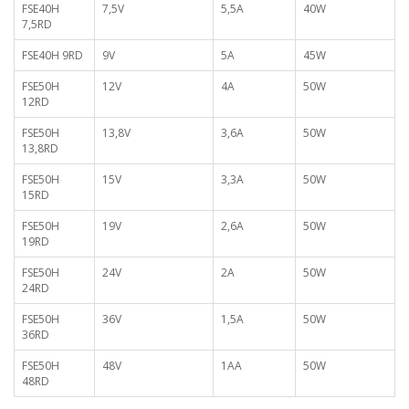
FSE40H
7,5V
5,5A
40W
7,5RD
FSE40H 9RD
9V
5A
45W
FSE50H
12V
4A
50W
12RD
FSE50H
13,8V
3,6A
50W
13,8RD
FSE50H
15V
3,3A
50W
15RD
FSE50H
19V
2,6A
50W
19RD
FSE50H
24V
2A
50W
24RD
FSE50H
36V
1,5A
50W
36RD
FSE50H
48V
1AA
50W
48RD