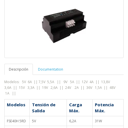
Descripción
Documentation
Modelos: 5V 6A || 7,5V 5,5A
||
9V 5A ||
12V 4A || 13,8V
3,6A || 15V 3,3A || 19V 2,6A || 24V 2A || 36V 1,5A || 48V
1A ||
Modelos
Tensión de
Carga
Potencia
Salida
Máx.
Máx.
FSE40H 5RD
5V
6,2A
31W